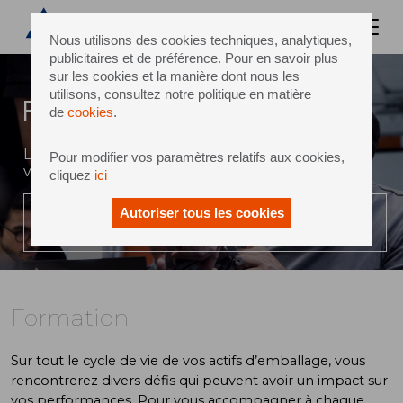
Nous utilisons des cookies techniques, analytiques,
publicitaires et de préférence. Pour en savoir plus
sur les cookies et la manière dont nous les
utilisons, consultez notre politique en matière
Formation
de
cookies
.
L’accompagnement d’experts tout au long de
Pour modifier vos paramètres relatifs aux cookies,
votre parcours vers la performance
cliquez
ici
Autoriser tous les cookies
LIRE LA VIDÉO
Formation
Sur tout le cycle de vie de vos actifs d’emballage, vous
rencontrerez divers défis qui peuvent avoir un impact sur
vos performances. Pour vous accompagner à chaque