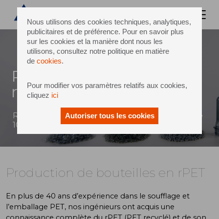
Nous utilisons des cookies techniques, analytiques,
publicitaires et de préférence. Pour en savoir plus
sur les cookies et la manière dont nous les
utilisons, consultez notre politique en matière
de
cookies
.
Production de bouteilles en
Pour modifier vos paramètres relatifs aux cookies,
rPET
cliquez
ici
RePETable™ pour une transition efficace vers le
Autoriser tous les cookies
100 % rPET
Production de bouteilles en rPET
En plus de 40 ans d’expérience dans le soufflage et
l’emballage PET, nos ingénieurs ont acquis une
connaissance complète du rPET (PET recyclé) et de son