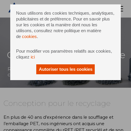
Nous utilisons des cookies techniques, analytiques,
publicitaires et de préférence. Pour en savoir plus
sur les cookies et la manière dont nous les
utilisons, consultez notre politique en matière
de
cookies
.
Pour modifier vos paramètres relatifs aux cookies,
Conception pour le recyclage
cliquez
ici
RePETable™ pour un emballage primaire
Autoriser tous les cookies
conforme au recyclage de bouteille à bouteille
Conception pour le recyclage
En plus de 40 ans d’expérience dans le soufflage et
l’emballage PET, nos ingénieurs ont acquis une
connaissance complète du rPET (PET recyclé) et de son