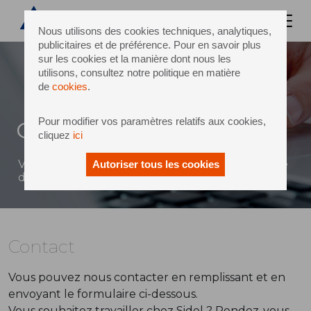
Nous utilisons des cookies techniques, analytiques,
publicitaires et de préférence. Pour en savoir plus
sur les cookies et la manière dont nous les
utilisons, consultez notre politique en matière
de
cookies
.
Pour modifier vos paramètres relatifs aux cookies,
Contact
cliquez
ici
Vous pouvez envoyer un message à Sidel à l'aide
Autoriser tous les cookies
du formulaire ci-dessous
Contact
Vous pouvez nous contacter en remplissant et en
envoyant le formulaire ci-dessous.
Vous souhaitez travailler chez Sidel ? Rendez-vous