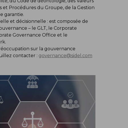
lité, du Code de déontologie, des Valeurs
ues et Procédures du Groupe, de la Gestion
de garantie.
elle et décisionnelle : est composée de
ouvernance – le GLT, le Corporate
rate Governance Office et le
rk.
réoccupation sur la gouvernance
uillez contacter :
governance@sidel.com