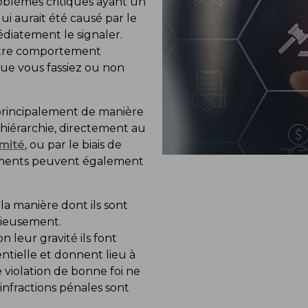
problèmes critiques ayant un
ui aurait été causé par le
diatement le signaler.
utre comportement
que vous fassiez ou non
 principalement de manière
a hiérarchie, directement au
rmité
, ou par le biais de
lements peuvent également
la manière dont ils sont
érieusement.
 leur gravité ils font
ntielle et donnent lieu à
 violation de bonne foi ne
 infractions pénales sont