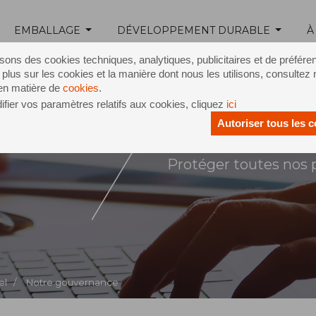
EMBALLAGE
DÉVELOPPEMENT DURABLE
À
isons des cookies techniques, analytiques, publicitaires et de préfére
 plus sur les cookies et la manière dont nous les utilisons, consultez 
 en matière de
cookies
.
fier vos paramètres relatifs aux cookies, cliquez
ici
Autoriser tous les 
rnance
Protéger toutes nos 
el /
Notre gouvernance