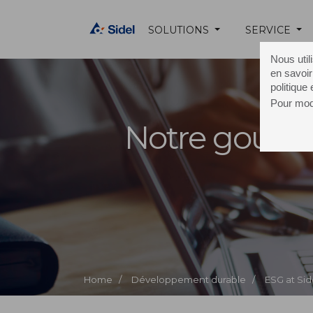
SOLUTIONS
SERVICE
Nous util
en savoir
politique
Pour modi
Notre gouve
Home /
Développement durable /
ESG at Sid