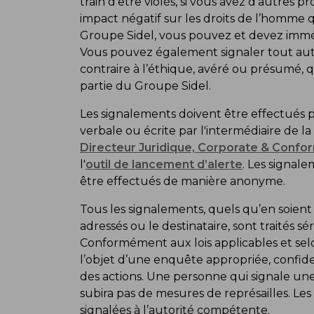
train d’être violés, si vous avez d’autres 
impact négatif sur les droits de l’homme q
Groupe Sidel, vous pouvez et devez immé
Vous pouvez également signaler tout a
contraire à l’éthique, avéré ou présumé, 
partie du Groupe Sidel.
Les signalements doivent être effectués
verbale ou écrite par l'intermédiaire de l
Directeur Juridique, Corporate & Confo
l'
outil de lancement d’alerte
. Les signa
être effectués de manière anonyme.
Tous les signalements, quels qu’en soient 
adressés ou le destinataire, sont traités s
Conformément aux lois applicables et selon
l’objet d’une enquête appropriée, confide
des actions. Une personne qui signale une
subira pas de mesures de représailles. Les
signalées à l’autorité compétente.