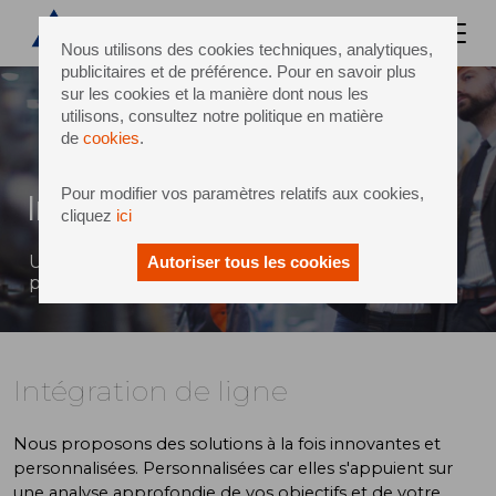
Nous utilisons des cookies techniques, analytiques,
publicitaires et de préférence. Pour en savoir plus
sur les cookies et la manière dont nous les
utilisons, consultez notre politique en matière
de
cookies
.
Pour modifier vos paramètres relatifs aux cookies,
Intégration de ligne
cliquez
ici
Un design créatif pour des solutions
Autoriser tous les cookies
personnalisées sur mesure
Intégration de ligne
Nous proposons des solutions à la fois innovantes et
personnalisées. Personnalisées car elles s'appuient sur
une analyse approfondie de vos objectifs et de votre