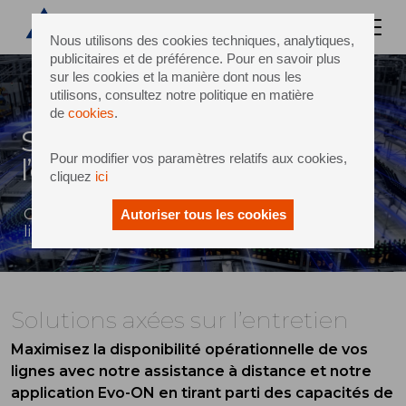
Nous utilisons des cookies techniques, analytiques,
publicitaires et de préférence. Pour en savoir plus
sur les cookies et la manière dont nous les
utilisons, consultez notre politique en matière
de
cookies
.
Solutions axées sur
Pour modifier vos paramètres relatifs aux cookies,
l’entretien
cliquez
ici
Garantissez le fonctionnement continu de vos
Autoriser tous les cookies
lignes
Solutions axées sur l’entretien
Maximisez la disponibilité opérationnelle de vos
lignes avec notre assistance à distance et notre
application Evo-ON en tirant parti des capacités de