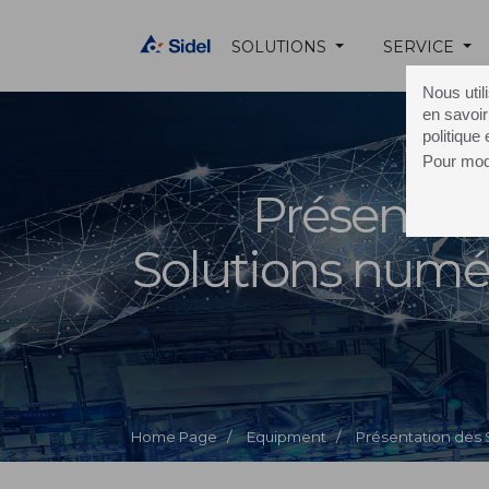
SOLUTIONS
SERVICE
Nous util
en savoir
politique
Pour modi
Présentati
Solutions numé
Home Page /
Equipment /
Présentation des 