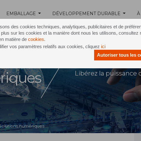
EMBALLAGE
DÉVELOPPEMENT DURABLE
À
isons des cookies techniques, analytiques, publicitaires et de préfére
 plus sur les cookies et la manière dont nous les utilisons, consultez 
 en matière de
cookies
.
fier vos paramètres relatifs aux cookies, cliquez
ici
Autoriser tous les 
on des
riques
Libérez la puissance
Solutions numériques