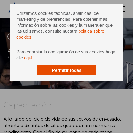
Utilizamos cookies técnicas, analíticas, de
marketing y de preferencias. Para obtener más
información sobre las cookies y la manera en que
las utilizamos, consulte nuestra
política sobre
Capacitación
cookies
.
Apoyo especializado para desarrollar sus
Para cambiar la configuración de sus cookies haga
capacidades
clic
aquí
Permitir todas
REPRODUCE EL VIDEO
Capacitación
A lo largo del ciclo de vida de sus activos de envasado,
afrontará distintos desafíos que podrían mermar su
rendimiento. Con el fin de ayudarle en cada etapa,