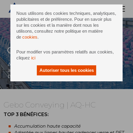
Nous utilisons des cookies techniques, analytiques,
publicitaires et de préférence. Pour en savoir plus
sur les cookies et la manière dont nous les
utilisons, consultez notre politique en matière
de
cookies
.
Gebo Conveying | AQ-HC
Pour modifier vos paramètres relatifs aux cookies,
cliquez
ici
Accumulation sans pression, particulièrement
adaptée aux grandes variations de flux de
Autoriser tous les cookies
production
Gebo Conveying | AQ-HC
TOP 3 BÉNÉFICES:
Accumulation haute capacité
Adaptée aux lignes hautes cadences verre et PET