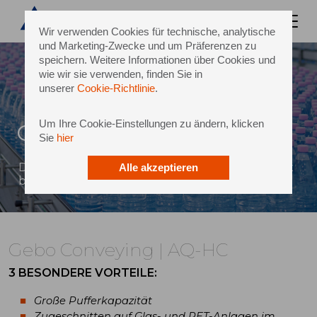
Wir verwenden Cookies für technische, analytische
und Marketing-Zwecke und um Präferenzen zu
speichern. Weitere Informationen über Cookies und
wie wir sie verwenden, finden Sie in
unserer
Cookie-Richtlinie
.
Um Ihre Cookie-Einstellungen zu ändern, klicken
Gebo Conveying | AQ-HC
Sie
hier
Druckarme Pufferung – hervorragend geeignet
Alle akzeptieren
bei starken Variationen des Produktionsflusses
Gebo Conveying | AQ-HC
3 BESONDERE VORTEILE:
Große Pufferkapazität
Zugeschnitten auf Glas- und PET-Anlagen im