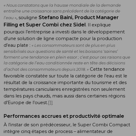
« Nous constatons que la hausse mondiale de la demande
entraîne une croissance sans précédent de la catégorie de
Stefano Baini, Product Manager
, souligne
l’eau »
Filling et Super Combi chez Sidel
. Il explique
pourquoi l’entreprise a investi dans le développement
d’une solution de ligne compacte pour la production
d’eau plate :
« Les consommateurs sont de plus en plus
sensibilisés aux questions de santé et les boissons ‘saines’
forment une tendance en plein essor ; c’est pour ces raisons que
la catégorie de l’eau conditionnée reste en tête des décisions
Cette tendance
d’achat des consommateurs depuis 2018. »
favorable constatée sur toute la catégorie de l’eau est le
résultat de la croissance importante du tourisme et des
températures caniculaires enregistrées non seulement
dans les pays chauds, mais aussi dans certaines régions
d’Europe de l’ouest.
[1]
Performances accrues et productivité optimale
À l’instar de son prédécesseur, le Super Combi Compact
intègre cinq étapes de process – alimentateur de