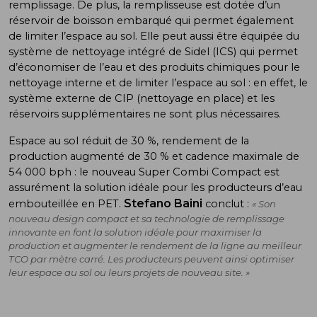
remplissage. De plus, la remplisseuse est dotée d’un
réservoir de boisson embarqué qui permet également
de limiter l’espace au sol. Elle peut aussi être équipée du
système de nettoyage intégré de Sidel (ICS) qui permet
d’économiser de l’eau et des produits chimiques pour le
nettoyage interne et de limiter l’espace au sol : en effet, le
système externe de CIP (nettoyage en place) et les
réservoirs supplémentaires ne sont plus nécessaires.
Espace au sol réduit de 30 %, rendement de la
production augmenté de 30 % et cadence maximale de
54 000 bph : le nouveau Super Combi Compact est
assurément la solution idéale pour les producteurs d’eau
Stefano Baini
embouteillée en PET.
conclut :
« Son
nouveau design compact et sa technologie de remplissage
innovante en font la solution idéale pour maximiser la
production et augmenter le rendement de la ligne au meilleur
TCO par mètre carré. Les producteurs peuvent ainsi optimiser
leur espace au sol ou leurs projets de nouveau site. »