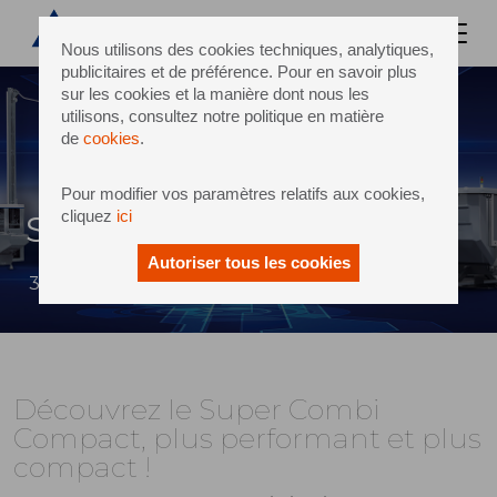
Nous utilisons des cookies techniques, analytiques,
publicitaires et de préférence. Pour en savoir plus
sur les cookies et la manière dont nous les
utilisons, consultez notre politique en matière
de
cookies
.
Pour modifier vos paramètres relatifs aux cookies,
cliquez
ici
Super Combi Compact
Autoriser tous les cookies
30 juin 2020
Découvrez le Super Combi
Compact, plus performant et plus
compact !