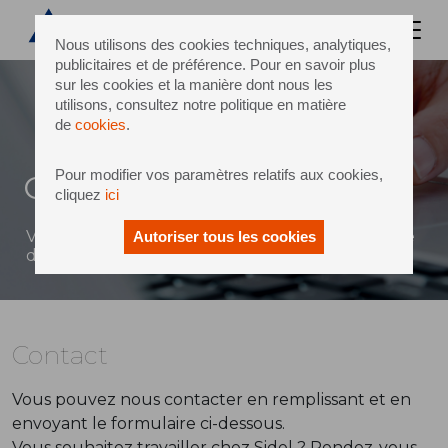
Nous utilisons des cookies techniques, analytiques,
publicitaires et de préférence. Pour en savoir plus
sur les cookies et la manière dont nous les
utilisons, consultez notre politique en matière
de
cookies
.
Pour modifier vos paramètres relatifs aux cookies,
Contact
cliquez
ici
Vous pouvez envoyer un message à Sidel à l'aide
Autoriser tous les cookies
du formulaire ci-dessous
Contact
Vous pouvez nous contacter en remplissant et en
envoyant le formulaire ci-dessous.
Vous souhaitez travailler chez Sidel ? Rendez-vous