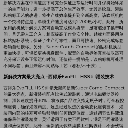
新解决方案在中高速度下可充分保证正常运行时间并保持始终如
一的生产能力，进一步提高了总体生产效率。尤其是吹瓶、灌装
和贴标工艺的改进，将生产线效率提升到全新高度。该吹瓶机的
一个突出特点是，单模生产速度可达到2,700瓶/小时。此外，所
采用的机械手解决方案可自动完成模具换型，显著缩短了换型时
间，且无需人工介入，相应提高了作业安全性。贴标方面采用单
标站贴标系统，保证了生产可靠性，而且可快速、轻松完成标签
卷轴自动接标。另外，Super Combi Compact的贴标机换型
更加快捷，可轻松更换机身部件，配置的自动标签真空抽取器可
充分保证设备正常运行时间。还值得一提的是，该贴标机可处理
不同标签，而且兼容不同贴标工艺（卷标/不干胶）。
新解决方案最大亮点
–
西得乐
EvoFILL
HS
Still
灌装技术
西得乐EvoFILL HS Still毫无疑问是新Super Combi Compact
的最大亮点。新灌装机配有比例式灌装阀，通过电磁驱动器控
制，灌装速度提升30%；将液体产品注入指定瓶子时，可全程控
制灌装，确保灌装精度。这是经过改进的全动态化灌装技术，灌
装阀内部的柱塞可单独移动到任何确定位置，通过调节饮料液流
确保最佳灌装精度，灵活适用于各类不同饮料，满足不同灌装速
度和液位要求。此外，全新的无饮料滤膜卫生阀设计，不会残留