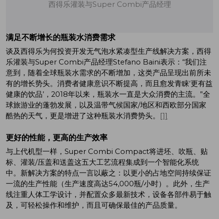
西得乐灌装与Super Combi产品经理
满足不断增长的瓶装水消费需求
谈及西得乐为何投资开发无气泡水紧凑型生产线解决方案，西得
乐灌装与Super Combi产品经理Stefano Baini表示：“我们注
意到，随着全球瓶装水需求的不断增加，这类产品呈现出前所未
有的增长势头。消费者健康意识不断提高，而且愈发青睐‘更有益
健康的饮品’，2018年以来，瓶装水一直是大众消费的主流。”全
球旅游业的蓬勃发展，以及温带气候国家/地区和西欧部分国家
酷热的天气，更是增进了这种瓶装水消费势头。
[1]
更好的性能，更高的生产效率
与上代机型一样，Super Combi Compact将进坯、吹瓶、贴
标、灌装/压盖和送盖这五大工艺流程集成到一个智能化系统
中。新解决方案的特点一言以蔽之：以更小的占地空间持续保证
一流的生产性能（生产速度高达54,000瓶/小时）。此外，生产
线注重人体工学设计，并配置众多最新技术，设备各部件易于触
及，可轻松操作和维护，而且可确保最佳的产品质量。