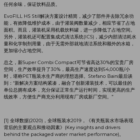
任何余味，保证饮料品质。
EvoFILL HS Still解决方案设计精简，减少了部件并去除冗余功
能，有效降低维护成本，由于灌装阀数量减少，相应节省了占地
面积。而且，灌装机采用机载饮料罐，进一步降低了占地空间。
另外，灌装机还可配置集成式清洁系统(ICS)，减少内部清洁耗水
量和化学制剂用量，由于无需外部就地清洁系统和额外的水箱，
更加缩小占地空间。
总之，新Super Combi Compact可节省高达30%的宝贵厂房
空间，生产效率提升了30%，最高生产速度达到54,000瓶/小
时，堪称PET瓶装水生产商的理想选择。Stefano Baini最后谈
到：“新解决方案结构紧凑，融合了创新灌装技术，可以最佳的
单位总拥有成本，充分保证正常生产运行时间，实现更高的生产
线效率，方便生产商充分利用现有厂房或新厂空间。”
[1] 全球数据(2020)，全球瓶装水2019，《有关瓶装水市场表现
背后的主要观点和推动因素》(Key insights and drivers
behind the packaged water market performance)。