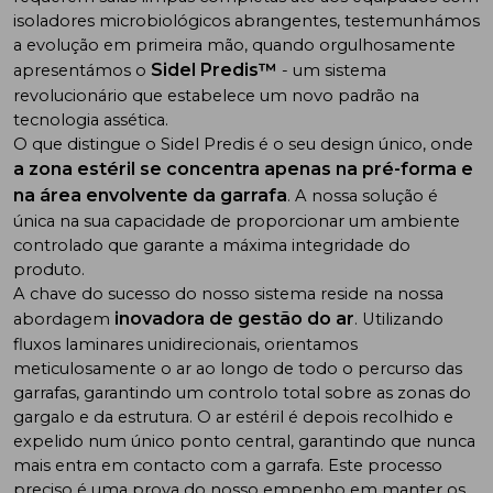
isoladores microbiológicos abrangentes, testemunhámos
a evolução em primeira mão, quando orgulhosamente
Sidel Predis™
apresentámos o
- um sistema
revolucionário que estabelece um novo padrão na
tecnologia assética.
O que distingue o Sidel Predis é o seu design único, onde
a zona estéril se concentra apenas na pré-forma e
na área envolvente da garrafa
. A nossa solução é
única na sua capacidade de proporcionar um ambiente
controlado que garante a máxima integridade do
produto.
A chave do sucesso do nosso sistema reside na nossa
inovadora de gestão do ar
abordagem
. Utilizando
fluxos laminares unidirecionais, orientamos
meticulosamente o ar ao longo de todo o percurso das
garrafas, garantindo um controlo total sobre as zonas do
gargalo e da estrutura. O ar estéril é depois recolhido e
expelido num único ponto central, garantindo que nunca
mais entra em contacto com a garrafa. Este processo
preciso é uma prova do nosso empenho em manter os