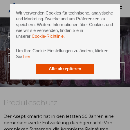
Wir verwenden Cookies für technische, analytische
und Marketing-Zwecke und um Präferenzen zu
speichern. Weitere Informationen über Cookies und
wie wir sie verwenden, finden Sie in
Produktschutz
unserer
Cookie-Richtlinie
.
Neuer Sterilitätsstandard für die
Um Ihre Cookie-Einstellungen zu ändern, klicken
Produktintegrität
Sie
hier
Alle akzeptieren
VIDEO ABSPIELEN
Produktschutz
Der Aseptikmarkt hat in den letzten 50 Jahren eine
bemerkenswerte Entwicklung durchgemacht: Von
komplexen Systemen, die komplette Reinräume