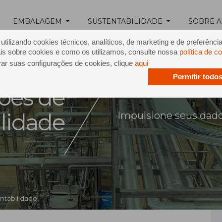
EMBALAGEM
SUSTENTABILIDADE
SOBRE A
tilizando cookies técnicos, analíticos, de marketing e de preferênci
is sobre cookies e como os utilizamos, consulte nossa
política de c
rar suas configurações de cookies, clique
aqui
Permitir todo
ões de
ilidade
Impulsione seus dad
ntabilidade