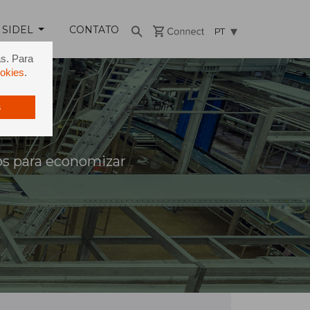
 SIDEL
CONTATO
PT
as. Para
ookies
.
s
os para economizar