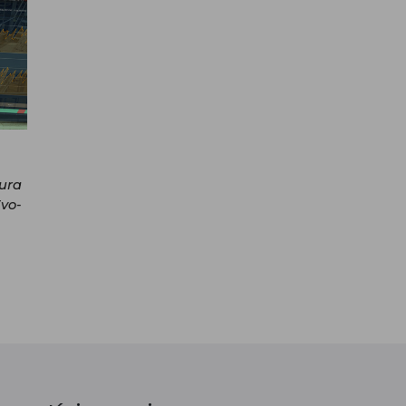
tura
Evo-