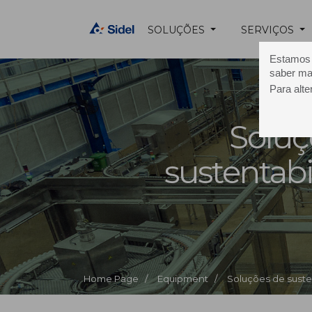
SOLUÇÕES
SERVIÇOS
Estamos u
saber ma
Para alte
Soluç
sustentab
Home Page /
Equipment /
Soluções de suste