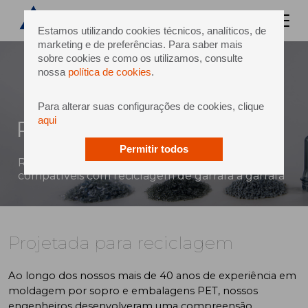
Estamos utilizando cookies técnicos, analíticos, de
marketing e de preferências. Para saber mais
sobre cookies e como os utilizamos, consulte
nossa
política de cookies
.
Para alterar suas configurações de cookies, clique
aqui
Projetada para reciclagem
Permitir todos
RePETable™ — para embalagens primárias
compatíveis com reciclagem de garrafa a garrafa
Projetada para reciclagem
Ao longo dos nossos mais de 40 anos de experiência em
moldagem por sopro e embalagens PET, nossos
engenheiros desenvolveram uma compreensão