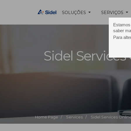
SOLUÇÕES
SERVIÇOS
Estamos u
saber ma
Para alte
Sidel Services
Home Page /
Services /
Sidel Services Onlin