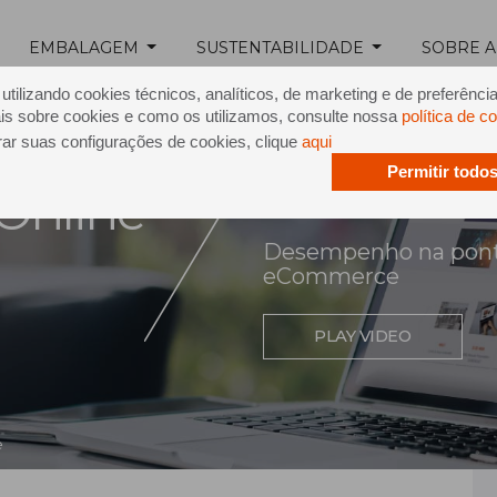
EMBALAGEM
SUSTENTABILIDADE
SOBRE A
tilizando cookies técnicos, analíticos, de marketing e de preferênci
is sobre cookies e como os utilizamos, consulte nossa
política de c
rar suas configurações de cookies, clique
aqui
Permitir todo
 Online
Desempenho na ponta
eCommerce
PLAY VIDEO
e