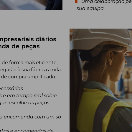
Uma colaboração perf
sua equipa
presariais diários
da de peças
de forma mais eficiente,
garão à sua fábrica ainda
 de compra simplificado:
ecessárias
 e em tempo real sobre
que escolhe as peças
ma encomenda com um só
rtas e encomendas de