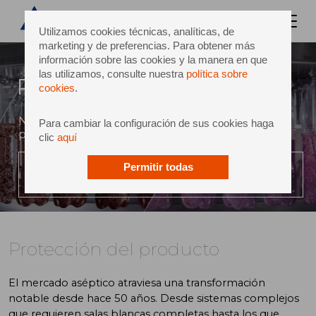
Utilizamos cookies técnicas, analíticas, de
marketing y de preferencias. Para obtener más
información sobre las cookies y la manera en que
las utilizamos, consulte nuestra
política sobre
Protección del producto
cookies
.
Nuevo estándar aséptico para la integridad del
Para cambiar la configuración de sus cookies haga
producto
clic
aquí
Permitir todas
REPRODUCE EL VIDEO
Protección del producto
El mercado aséptico atraviesa una transformación
notable desde hace 50 años. Desde sistemas complejos
que requieren salas blancas completas hasta los que