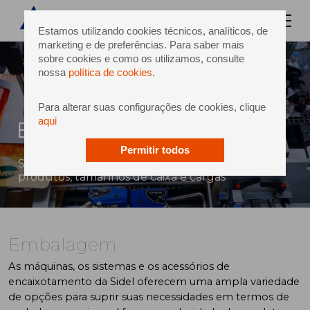
Estamos utilizando cookies técnicos, analíticos, de
marketing e de preferências. Para saber mais
sobre cookies e como os utilizamos, consulte
nossa
política de cookies
.
Para alterar suas configurações de cookies, clique
aqui
Embalagem
Permitir todos
Soluções de empacotamento para todos os
produtos, tamanhos de caixa e cargas
Embalagem
As máquinas, os sistemas e os acessórios de
encaixotamento da Sidel oferecem uma ampla variedade
de opções para suprir suas necessidades em termos de