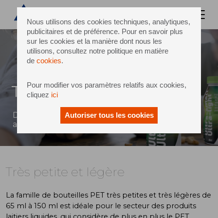
Nous utilisons des cookies techniques, analytiques,
publicitaires et de préférence. Pour en savoir plus
sur les cookies et la manière dont nous les
utilisons, consultez notre politique en matière
de
cookies
.
Pour modifier vos paramètres relatifs aux cookies,
Très petite et légère
cliquez
ici
Des avantages accrus sur la concurrence grâce
Autoriser tous les cookies
aux solutions PET pour produits laitiers liquides
Très petite et légère
La famille de bouteilles PET très petites et très légères de
65 ml à 150 ml est idéale pour le secteur des produits
laitiers liquides, qui considère de plus en plus le PET