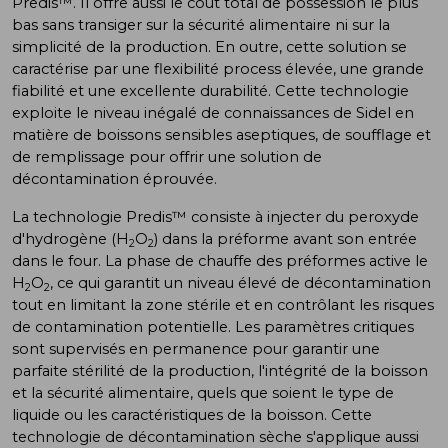
Predis™. Il offre aussi le coût total de possession le plus
bas sans transiger sur la sécurité alimentaire ni sur la
simplicité de la production. En outre, cette solution se
caractérise par une flexibilité process élevée, une grande
fiabilité et une excellente durabilité. Cette technologie
exploite le niveau inégalé de connaissances de Sidel en
matière de boissons sensibles aseptiques, de soufflage et
de remplissage pour offrir une solution de
décontamination éprouvée.
La technologie Predis™ consiste à injecter du peroxyde
d'hydrogène (H
O
) dans la préforme avant son entrée
2
2
dans le four. La phase de chauffe des préformes active le
H
O
, ce qui garantit un niveau élevé de décontamination
2
2
tout en limitant la zone stérile et en contrôlant les risques
de contamination potentielle. Les paramètres critiques
sont supervisés en permanence pour garantir une
parfaite stérilité de la production, l'intégrité de la boisson
et la sécurité alimentaire, quels que soient le type de
liquide ou les caractéristiques de la boisson. Cette
technologie de décontamination sèche s'applique aussi