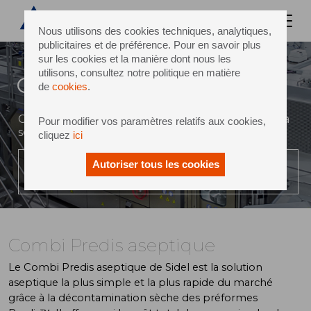
Nous utilisons des cookies techniques, analytiques,
publicitaires et de préférence. Pour en savoir plus
sur les cookies et la manière dont nous les
utilisons, consultez notre politique en matière
Combi Predis aseptique
de
cookies
.
Conditionnement aseptique en bouteilles PET la
Pour modifier vos paramètres relatifs aux cookies,
securite comme jamais
cliquez
ici
Autoriser tous les cookies
LIRE LA VIDÉO
Combi Predis aseptique
Le Combi Predis aseptique de Sidel est la solution
aseptique la plus simple et la plus rapide du marché
grâce à la décontamination sèche des préformes