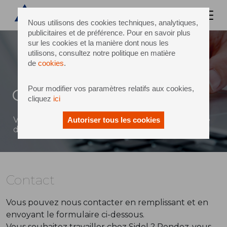
Nous utilisons des cookies techniques, analytiques,
publicitaires et de préférence. Pour en savoir plus
sur les cookies et la manière dont nous les
utilisons, consultez notre politique en matière
de
cookies
.
Pour modifier vos paramètres relatifs aux cookies,
Contact
cliquez
ici
Vous pouvez envoyer un message à Sidel à l'aide
Autoriser tous les cookies
du formulaire ci-dessous
Contact
Vous pouvez nous contacter en remplissant et en
envoyant le formulaire ci-dessous.
Vous souhaitez travailler chez Sidel ? Rendez-vous