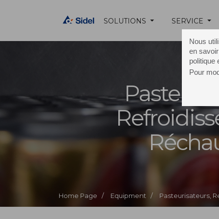
SOLUTIONS
SERVICE
Nous util
en savoir
politique
Pour modi
Pasteuris
Refroidiss
Réchau
Home Page /
Equipment /
Pasteurisateurs, R