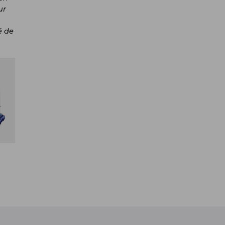
ur
é de