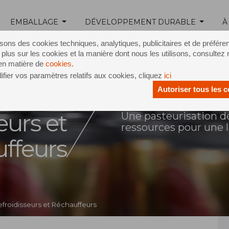
EMBALLAGE
DÉVELOPPEMENT DURABLE
À
isons des cookies techniques, analytiques, publicitaires et de préfére
 plus sur les cookies et la manière dont nous les utilisons, consultez 
 en matière de
cookies
.
fier vos paramètres relatifs aux cookies, cliquez
ici
ateurs,
Autoriser tous les 
eurs et
Une pasteurisation d
ressources pour une
ffeurs
efroidisseurs et Réchauffeurs