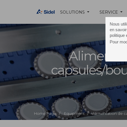
SOLUTIONS
SERVICE
Nous util
en savoir
politique
Pour modi
Alimentat
capsules/bo
Home Page /
Equipment /
Alimentation de 