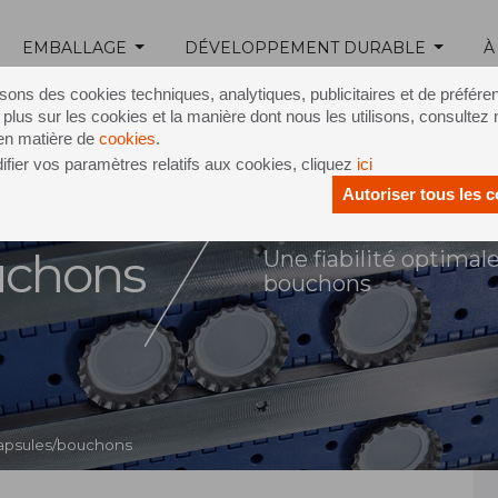
EMBALLAGE
DÉVELOPPEMENT DURABLE
À
isons des cookies techniques, analytiques, publicitaires et de préfére
 plus sur les cookies et la manière dont nous les utilisons, consultez 
 en matière de
cookies
.
fier vos paramètres relatifs aux cookies, cliquez
ici
Autoriser tous les 
ion de
uchons
Une fiabilité optimale
bouchons
capsules/bouchons