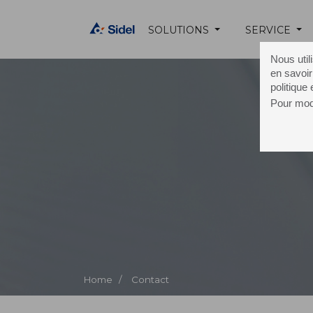
SOLUTIONS
SERVICE
Nous util
en savoir
politique
Pour modi
C
Home /
Contact