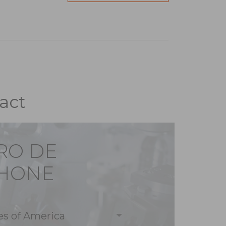
act
RO DE
PHONE
es of America