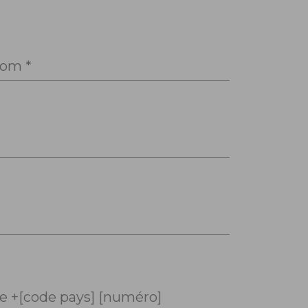
om *
 +[code pays] [numéro]