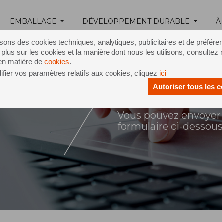
EMBALLAGE
DÉVELOPPEMENT DURABLE
À
isons des cookies techniques, analytiques, publicitaires et de préfére
 plus sur les cookies et la manière dont nous les utilisons, consultez 
 en matière de
cookies
.
fier vos paramètres relatifs aux cookies, cliquez
ici
Autoriser tous les 
ontact
Vous pouvez envoyer 
formulaire ci-dessou