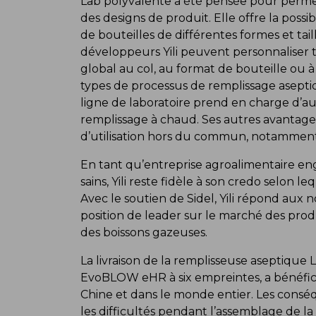
Lab polyvalente a été pensée pour permet
des designs de produit. Elle offre la poss
de bouteilles de différentes formes et tail
développeurs Yili peuvent personnaliser t
global au col, au format de bouteille ou à
types de processus de remplissage aseptiq
ligne de laboratoire prend en charge d’a
remplissage à chaud. Ses autres avantages
d’utilisation hors du commun, notammen
En tant qu’entreprise agroalimentaire en
sains, Yili reste fidèle à son credo selon le
Avec le soutien de Sidel, Yili répond aux
position de leader sur le marché des produ
des boissons gazeuses.
La livraison de la remplisseuse aseptique 
EvoBLOW eHR à six empreintes, a bénéficié 
Chine et dans le monde entier. Les cons
les difficultés pendant l’assemblage de la 