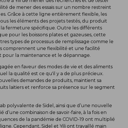
tre à Yili de mener des recherches et de tester
ibilité de mener des essais sur un nombre restreint
les. Grâce à cette ligne entièrement flexible, les
ous les éléments des projets testés, du produit
 la fermeture spécifique. Outre les différents
ue pour les boissons plates et gazeuses, cette
utres types de processus de remplissage comme le
 comprennent une flexibilité et une facilité
t pour la maintenance et le dépannage.
gagée en faveur des modes de vie et des aliments
quel la qualité est ce qu'il y a de plus précieux.
 nouvelles demandes de produits, maintient sa
its laitiers et renforce sa présence sur le segment
Lab polyvalente de Sidel, ainsi que d’une nouvelle
d’une combinaison de savoir-faire, à la fois en
équences de la pandémie de COVID-19 ont multiplié
ligne. Cependant, Sidel et Yili ont travaillé main