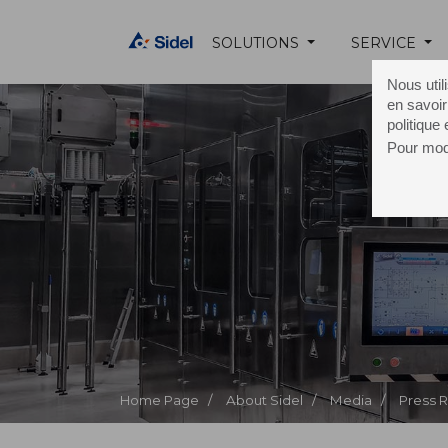
SOLUTIONS
SERVICE
Nous util
en savoir
politique
Pour modi
Yil
Home Page /
About Sidel /
Media /
Press 