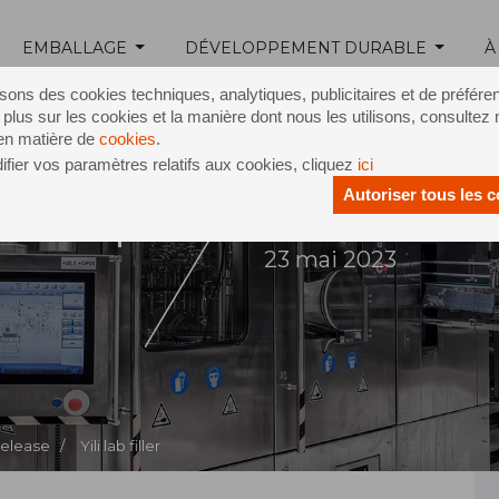
EMBALLAGE
DÉVELOPPEMENT DURABLE
À
isons des cookies techniques, analytiques, publicitaires et de préfére
 plus sur les cookies et la manière dont nous les utilisons, consultez 
 en matière de
cookies
.
fier vos paramètres relatifs aux cookies, cliquez
ici
Autoriser tous les 
i Group
23 mai 2023
Release /
Yili lab filler