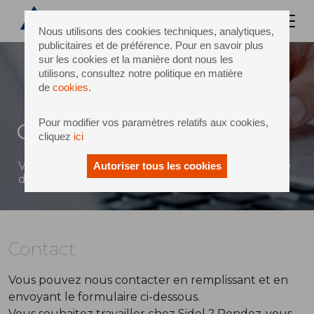
Nous utilisons des cookies techniques, analytiques,
publicitaires et de préférence. Pour en savoir plus
sur les cookies et la manière dont nous les
utilisons, consultez notre politique en matière
de
cookies
.
Pour modifier vos paramètres relatifs aux cookies,
Contact
cliquez
ici
Vous pouvez envoyer un message à Sidel à l'aide
Autoriser tous les cookies
du formulaire ci-dessous
Contact
Vous pouvez nous contacter en remplissant et en
envoyant le formulaire ci-dessous.
Vous souhaitez travailler chez Sidel ? Rendez-vous