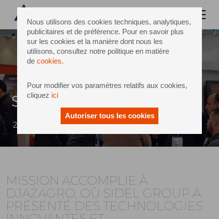
Nous utilisons des cookies techniques, analytiques,
publicitaires et de préférence. Pour en savoir plus
sur les cookies et la manière dont nous les
utilisons, consultez notre politique en matière
de
cookies
.
Pour modifier vos paramètres relatifs aux cookies,
cliquez
ici
Sidel at Djazagro
Autoriser tous les cookies
25 avril 2018
MISSION ACCOMPLIE À
DJAZAGRO, OÙ SIDEL GROUP A
PRÉSENTÉ DES TECHNOLOGIES
INNOVANTES ET