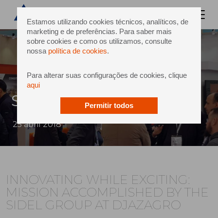
Estamos utilizando cookies técnicos, analíticos, de
marketing e de preferências. Para saber mais
sobre cookies e como os utilizamos, consulte
nossa
política de cookies
.
Para alterar suas configurações de cookies, clique
aqui
Sidel at Djazagro
Permitir todos
25 abril 2018
INNOVATING WHILE EXCITING:
MISSION ACCOMPLISHED BY THE
SIDEL GROUP AT DJAZAGRO