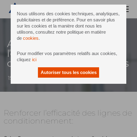
Nous utilisons des cookies techniques, analytiques,
publicitaires et de préférence. Pour en savoir plus
sur les cookies et la manière dont nous les
utilisons, consultez notre politique en matière
de
cookies
.
Avec la dernière version de
l’eit™, gebo met les
Pour modifier vos paramètres relatifs aux cookies,
cliquez
ici
opérateurs aux commandes
Autoriser tous les cookies
15 novembre 2014
Renforcer l’efficacité des lignes de
conditionnement: