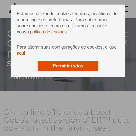
Estamos utilizando cookies técnicos, analíticos, de
marketing e de preferências. Para saber mais
sobre cookies e como os utilizamos, consulte
Giving line efficiency a boost:
nossa
política de cookies
.
Gebo’s latest version of EIT™
Para alterar suas configurações de cookies, clique
puts operators in the driving
aqui
seat
Permitir todos
15 novembro 2014
Giving line efficiency a boost:
Gebo’s latest version of EIT™ puts
operators in the driving seat