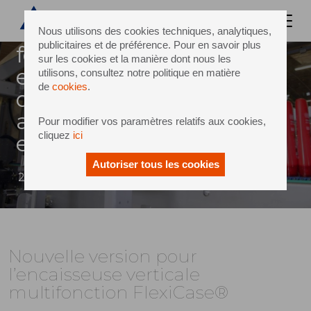
Flexicase® réunit les
Nous utilisons des cookies techniques, analytiques,
publicitaires et de préférence. Pour en savoir plus
fonctions de formage,
sur les cookies et la manière dont nous les
encaissage et collage pour
utilisons, consultez notre politique en matière
de
cookies
.
des produits difficilement
accumulables conditionnés
Pour modifier vos paramètres relatifs aux cookies,
cliquez
ici
en caisses américaines.
Autoriser tous les cookies
25 mars 2014
Nouvelle version pour
l’encaisseuse verticale
multifonction FlexiCase®