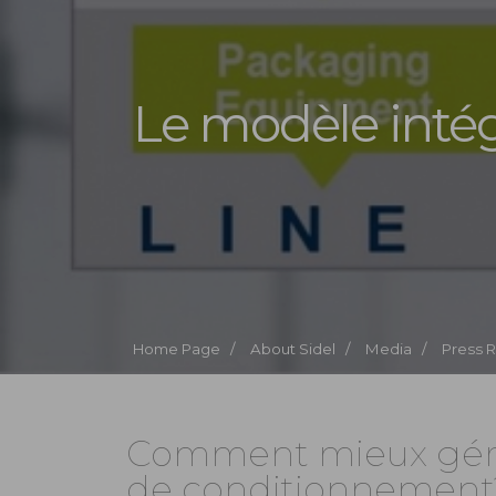
Le modèle intég
Home Page /
About Sidel /
Media /
Press 
Comment mieux gére
de conditionnement