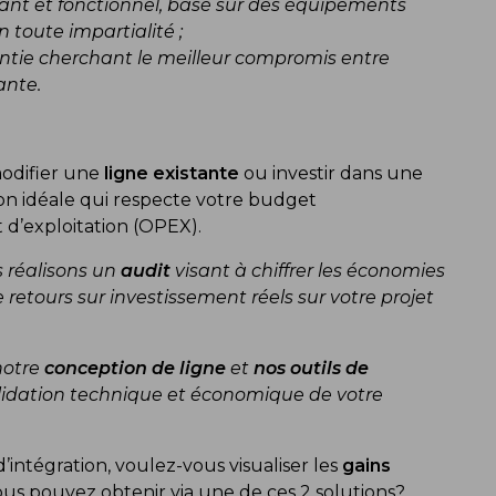
vant et fonctionnel, basé sur des équipements
 toute impartialité ;
ntie cherchant le meilleur compromis entre
nte.
modifier une
ligne existante
ou investir dans une
ion idéale qui respecte votre budget
 d’exploitation (OPEX).
s réalisons un
audit
visant à chiffrer les économies
e retours sur investissement réels sur votre projet
notre
conception de ligne
et
nos outils de
alidation technique et économique de votre
.
’intégration, voulez-vous visualiser les
gains
us pouvez obtenir via une de ces 2 solutions?