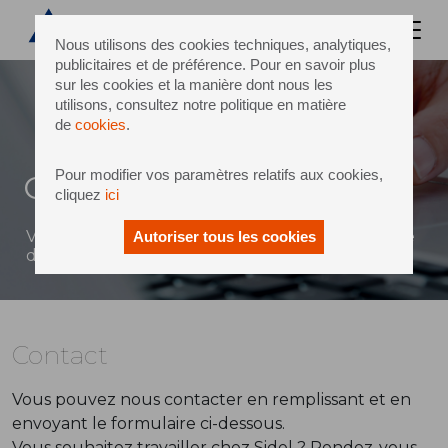
Nous utilisons des cookies techniques, analytiques,
publicitaires et de préférence. Pour en savoir plus
sur les cookies et la manière dont nous les
utilisons, consultez notre politique en matière
de
cookies
.
Pour modifier vos paramètres relatifs aux cookies,
Contact
cliquez
ici
Vous pouvez envoyer un message à Sidel à l'aide
Autoriser tous les cookies
du formulaire ci-dessous
Contact
Vous pouvez nous contacter en remplissant et en
envoyant le formulaire ci-dessous.
Vous souhaitez travailler chez Sidel ? Rendez-vous