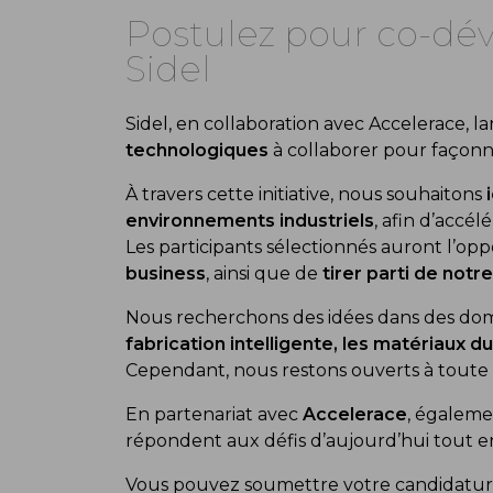
Postulez pour co-dév
Sidel
Sidel, en collaboration avec Accelerace, l
technologiques
à collaborer pour façonner
À travers cette initiative, nous souhaitons
environnements industriels
, afin d’accé
Les participants sélectionnés auront l’opp
business
, ainsi que de
tirer parti de notr
Nous recherchons des idées dans des do
fabrication intelligente, les matériaux 
Cependant, nous restons ouverts à toute
En partenariat avec
Accelerace
, égaleme
répondent aux défis d’aujourd’hui tout en
Vous pouvez soumettre votre candidatur