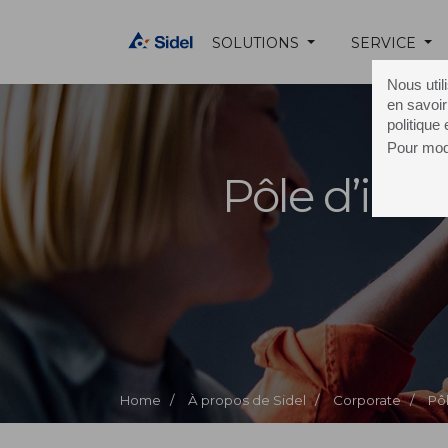
SOLUTIONS
SERVICE
Nous util
en savoir
politique
Pour modi
Pôle d’inn
Home /
À propos de Sidel /
Corporate /
Pô