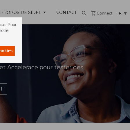
 PROPOS DE SIDEL
CONTACT
FR
nce. Pour
notre
cookies
 et Accelerace pour tester des
T