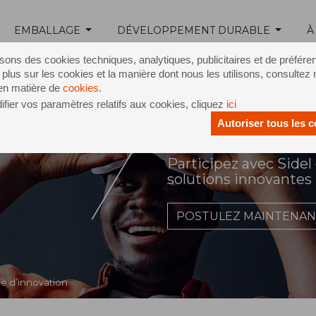
EMBALLAGE
DÉVELOPPEMENT DURABLE
À
isons des cookies techniques, analytiques, publicitaires et de préfére
 plus sur les cookies et la manière dont nous les utilisons, consultez 
 en matière de
cookies
.
fier vos paramètres relatifs aux cookies, cliquez
ici
Autoriser tous les 
ovation
Participez avec Sidel
solutions innovantes
POSTULEZ MAINTENAN
le d’innovation