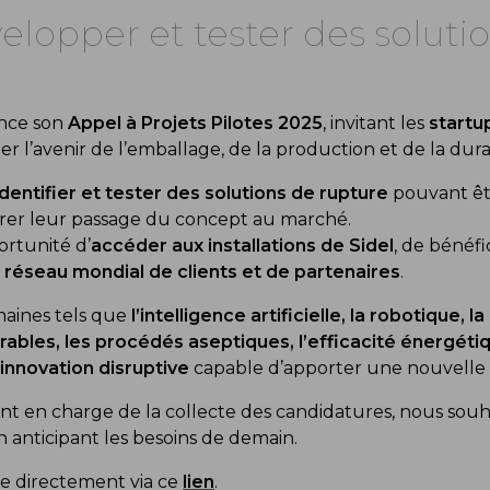
elopper et tester des soluti
ance son
Appel à Projets Pilotes 2025
, invitant les
startu
 l’avenir de l’emballage, de la production et de la durab
identifier et tester des solutions de rupture
pouvant êt
lérer leur passage du concept au marché.
ortunité d’
accéder aux installations de Sidel
, de bénéfi
e réseau mondial de clients et de partenaires
.
maines tels que
l’intelligence artificielle, la robotique, la
durables, les procédés aseptiques, l’efficacité énergét
innovation disruptive
capable d’apporter une nouvelle v
nt en charge de la collecte des candidatures, nous sou
 anticipant les besoins de demain.
e directement via ce
lien
.