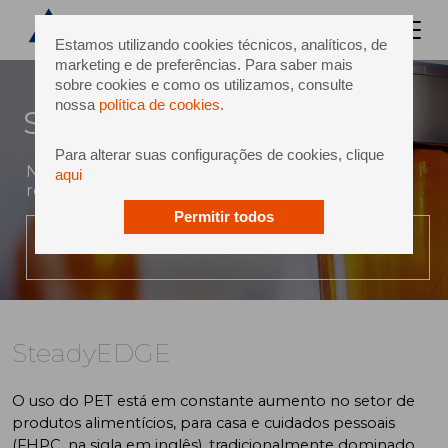
Estamos utilizando cookies técnicos, analíticos, de
marketing e de preferências. Para saber mais
sobre cookies e como os utilizamos, consulte
nossa
política de cookies
.
SteadyEDGE
Para alterar suas configurações de cookies, clique
Nova solução patenteada exclusiva para
aqui
recipientes planos e ovais.
Permitir todos
PLAY VIDEO
SteadyEDGE
O uso do PET está em constante aumento no setor de
produtos alimentícios, para casa e cuidados pessoais
(FHPC, na sigla em inglês), tradicionalmente dominado