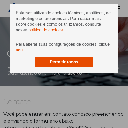
Estamos utilizando cookies técnicos, analíticos, de
marketing e de preferências. Para saber mais
sobre cookies e como os utilizamos, consulte
nossa
política de cookies
.
Para alterar suas configurações de cookies, clique
aqui
Contato
Permitir todos
Você pode enviar uma mensagem diretamente à
Sidel usando o formulário abaixo
Contato
Você pode entrar em contato conosco preenchendo
e enviando o formulário abaixo.
Interessado em trabalhar na Sidel? Acesse nossa