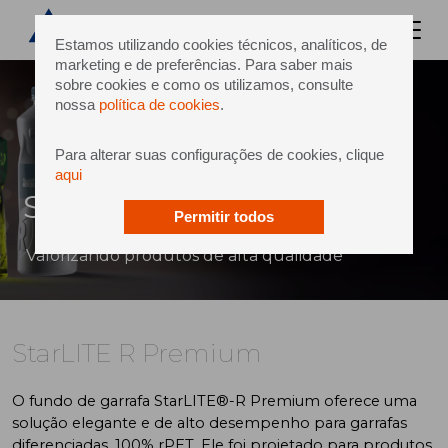
Estamos utilizando cookies técnicos, analíticos, de
marketing e de preferências. Para saber mais
sobre cookies e como os utilizamos, consulte
nossa
política de cookies
.
Para alterar suas configurações de cookies, clique
aqui
StarLITE R Premium
Permitir todos
Valorizando produtos de alta qualidade
StarLITE R Premium
O fundo de garrafa StarLITE®-R Premium oferece uma
solução elegante e de alto desempenho para garrafas
diferenciadas, 100% rPET. Ele foi projetado para produtos