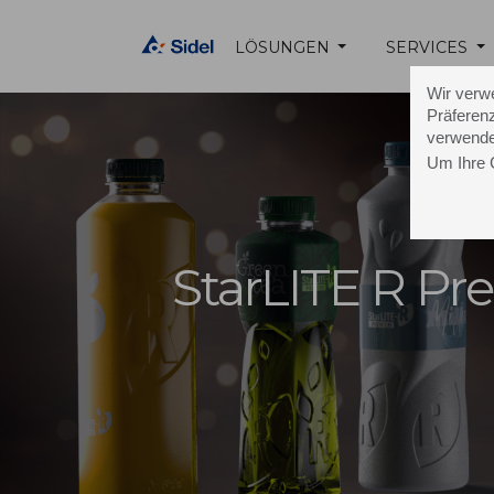
LÖSUNGEN
SERVICES
Wir verw
Präferenz
verwende
Um Ihre 
StarLITE R P