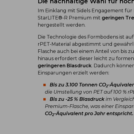
Die nachhaltige Wahl für hoc
Im Einklang mit Sidels Engagement für 
StarLITE®-R Premium mit
geringen Tr
hergestellt werden.
Die Technologie des Formbodens ist au
rPET-Material abgestimmt und gewährle
Flasche auch bei einem Anteil von bis z
hinaus erfordert dieser leicht zu form
geringeren Blasdruck
. Dadurch können
Einsparungen erzielt werden:
Bis zu 3.100 Tonnen CO
-Äquivalen
2
die Umstellung von PET auf 100 % rP
Bis zu -25 % Blasdruck
im Vergleic
Premium-Flasche, was einer Einspar
CO
-Äquivalent pro Jahr entspricht.
2