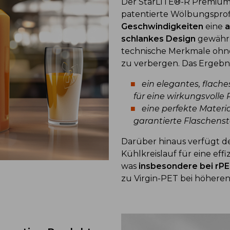
Der StarLITE®-R Premium-
patentierte Wölbungsprofi
Geschwindigkeiten
eine
a
schlankes Design
gewährle
technische Merkmale ohn
zu verbergen. Das Ergebnis
ein elegantes, flach
für eine wirkungsvolle
eine perfekte Materi
garantierte Flaschenst
Darüber hinaus verfügt d
Kühlkreislauf für eine ef
was
insbesondere bei rPE
zu Virgin-PET bei höhere