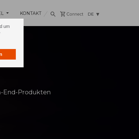
EL
KONTAKT
DE
nd um
e
n
h-End-Produkten