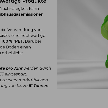
hwertige Produkte
Nachhaltigkeit kann
eibhausgasemissionen
f die Verwendung von
istet eine hochwertige
u
100 % rPET
. Darüber
ende Boden einen
 erhebliche
te pro Jahr
werden durch
ET eingespart.
h zu einer marktüblichen
ung von bis zu
61 Tonnen