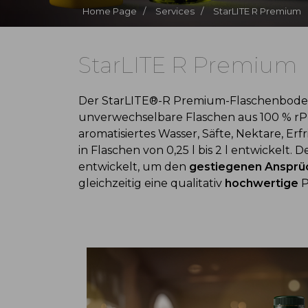
Home Page /
Services /
StarLITE R Premium
StarLITE R Premium
Der StarLITE®-R Premium-Flaschenboden b
unverwechselbare Flaschen aus 100 % rPE
aromatisiertes Wasser, Säfte, Nektare, Er
in Flaschen von 0,25 l bis 2 l entwickel
entwickelt, um den
gestiegenen Ansprü
gleichzeitig eine qualitativ
hochwertige
P