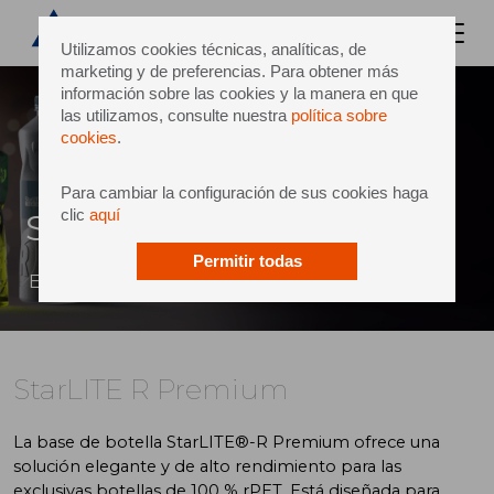
Utilizamos cookies técnicas, analíticas, de
marketing y de preferencias. Para obtener más
información sobre las cookies y la manera en que
las utilizamos, consulte nuestra
política sobre
cookies
.
Para cambiar la configuración de sus cookies haga
clic
aquí
StarLITE R Premium
Permitir todas
Elevar los productos de alta gama
StarLITE R Premium
La base de botella StarLITE®-R Premium ofrece una
solución elegante y de alto rendimiento para las
exclusivas botellas de 100 % rPET. Está diseñada para