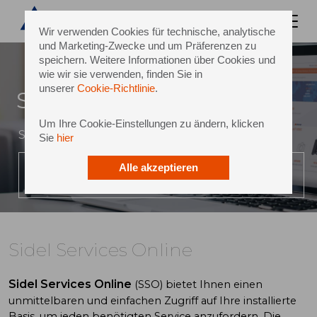
Wir verwenden Cookies für technische, analytische
und Marketing-Zwecke und um Präferenzen zu
speichern. Weitere Informationen über Cookies und
wie wir sie verwenden, finden Sie in
unserer
Cookie-Richtlinie
.
Sidel Services Online
Um Ihre Cookie-Einstellungen zu ändern, klicken
Sidel eCommerce: Performance per Mausklick
Sie
hier
Alle akzeptieren
VIDEO ABSPIELEN
Sidel Services Online
Sidel Services Online
(SSO) bietet Ihnen einen
unmittelbaren und einfachen Zugriff auf Ihre installierte
Basis, um jeden benötigten Service anzufordern. Die