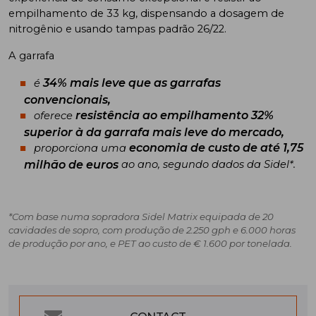
empilhamento de 33 kg, dispensando a dosagem de
nitrogênio e usando tampas padrão 26/22.
A garrafa
34% mais leve que as garrafas
é
convencionais,
resistência ao empilhamento 32%
oferece
superior à da garrafa mais leve do mercado,
economia de custo de até 1,75
proporciona uma
milhão de euros
ao ano, segundo dados da Sidel*.
*Com base numa sopradora Sidel Matrix equipada de 20
cavidades de sopro, com produção de 2.250 gph e 6.000 horas
de produção por ano, e PET ao custo de € 1.600 por tonelada.