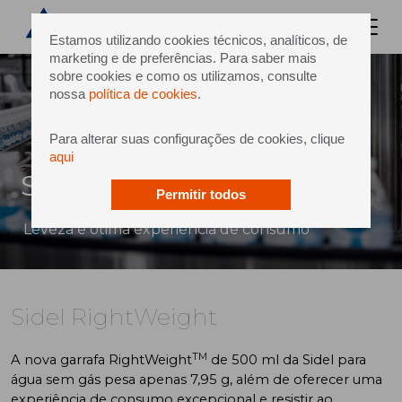
Estamos utilizando cookies técnicos, analíticos, de
marketing e de preferências. Para saber mais
sobre cookies e como os utilizamos, consulte
nossa
política de cookies
.
Para alterar suas configurações de cookies, clique
aqui
Sidel RightWeight
Permitir todos
Leveza e ótima experiência de consumo
Sidel RightWeight
TM
A nova garrafa RightWeight
de 500 ml da Sidel para
água sem gás pesa apenas 7,95 g, além de oferecer uma
experiência de consumo excepcional e resistir ao