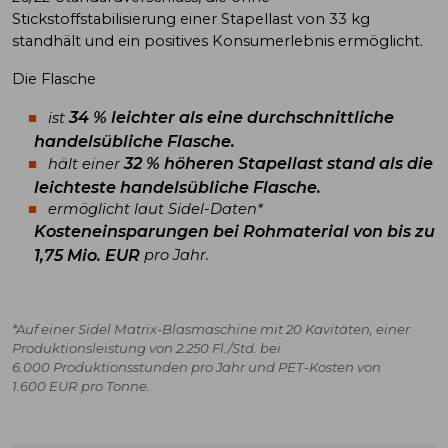
Stickstoffstabilisierung einer Stapellast von 33 kg
standhält und ein positives Konsumerlebnis ermöglicht.
Die Flasche
34 % leichter als eine durchschnittliche
ist
handelsübliche Flasche.
32 % höheren Stapellast stand als die
hält einer
leichteste handelsübliche Flasche.
ermöglicht laut Sidel-Daten
*
Kosteneinsparungen bei Rohmaterial von bis zu
1,75 Mio. EUR
pro Jahr.
*Auf einer Sidel Matrix-Blasmaschine mit 20 Kavitäten, einer
Produktionsleistung von 2.250 Fl./Std. bei
6.000 Produktionsstunden pro Jahr und PET-Kosten von
1.600 EUR pro Tonne.