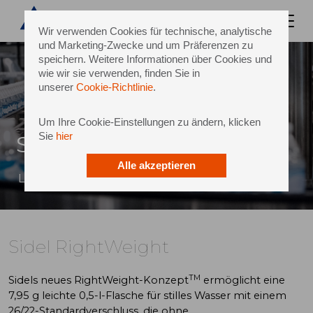
Wir verwenden Cookies für technische, analytische
und Marketing-Zwecke und um Präferenzen zu
speichern. Weitere Informationen über Cookies und
wie wir sie verwenden, finden Sie in
unserer
Cookie-Richtlinie
.
Um Ihre Cookie-Einstellungen zu ändern, klicken
Sie
hier
Sidel RightWeight
Alle akzeptieren
Leichter für ein positives Konsumerlebnis
Sidel RightWeight
TM
Sidels neues RightWeight-Konzept
ermöglicht eine
7,95 g leichte 0,5-l-Flasche für stilles Wasser mit einem
26/22-Standardverschluss, die ohne