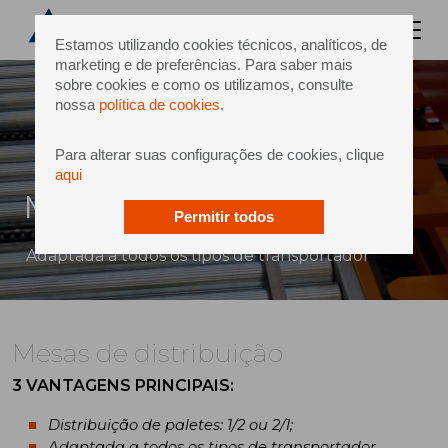
Estamos utilizando cookies técnicos, analíticos, de
marketing e de preferências. Para saber mais
sobre cookies e como os utilizamos, consulte
nossa
política de cookies
.
Para alterar suas configurações de cookies, clique
aqui
Mesas de distribuição
Permitir todos
Adaptada a todos os tipos de transportador
Mesas de distribuição
3 VANTAGENS PRINCIPAIS:
Distribuição de paletes: 1/2 ou 2/1;
Adaptada a todos os tipos de transportador