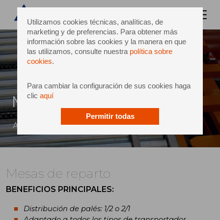
Utilizamos cookies técnicas, analíticas, de
marketing y de preferencias. Para obtener más
información sobre las cookies y la manera en que
las utilizamos, consulte nuestra
política sobre
cookies
.
Para cambiar la configuración de sus cookies haga
clic
aquí
Mesas de reparto
Permitir todas
Adaptadas a todos los tipos de transportador
Mesas de reparto
BENEFICIOS PRINCIPALES
:
Distribución de palés: 1/2 o 2/1
Adaptado a todos los tipos de transportador