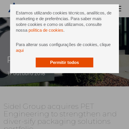
Estamos utilizando cookies técnicos, analíticos, de
marketing e de preferências. Para saber mais
sobre cookies e como os utilizamos, consulte
nossa
política de cookies
.
Para alterar suas configurações de cookies, clique
aqui
PET Engineering
Permitir todos
17 outubro 2018
Sidel Group acquires PET
Engineering to strengthen and
diver-sify packaging solutions
portfolio