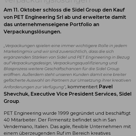
Am 11. Oktober schloss die Sidel Group den Kauf
von PET Engineering Srl ab und erweiterte damit
das unternehmenseigene Portfolio an
Verpackungslösungen.
„Verpackungen spielen eine immer wichtigere Rolle in jedem
Marketingmix und wir sind zuversichtlich, dass die sich
ergänzenden Stärken von Sidel und PET Engineering in Bezug
auf Verpackungsdesign, Verpackungsqualifizierung und
Blasprozess weitere Geschäftschancen für die Sidel Group
eröffnen. Außerdem steht unseren Kunden damit eine breiter
gefächerte Auswahl an Partnern zur Umsetzung ihrer kreativen
Pavel
, kommentiert
Anforderungen zur Verfügung“
Shevchuk, Executive Vice President Services, Sidel
Group
.
PET Engineering wurde 1999 gegründet und beschäftigt
40 Mitarbeiter. Der Firmensitz befindet sich in San
Vendemiano, Italien. Das agile, flexible Unternehmen mit
einem überzeugenden Ruf im Bereich kreatives