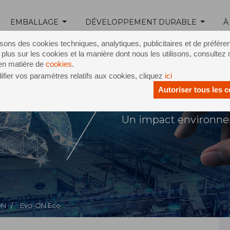
EMBALLAGE
DÉVELOPPEMENT DURABLE
À
isons des cookies techniques, analytiques, publicitaires et de préfére
 plus sur les cookies et la manière dont nous les utilisons, consultez 
 en matière de
cookies
.
fier vos paramètres relatifs aux cookies, cliquez
ici
Autoriser tous les 
N® Eco
Un impact environne
ON /
Evo-ON Eco