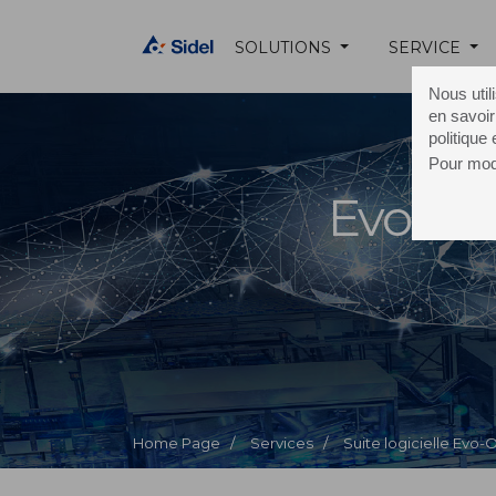
SOLUTIONS
SERVICE
Nous util
en savoir
politique
Pour modi
Evo-O
Home Page /
Services /
Suite logicielle Evo-